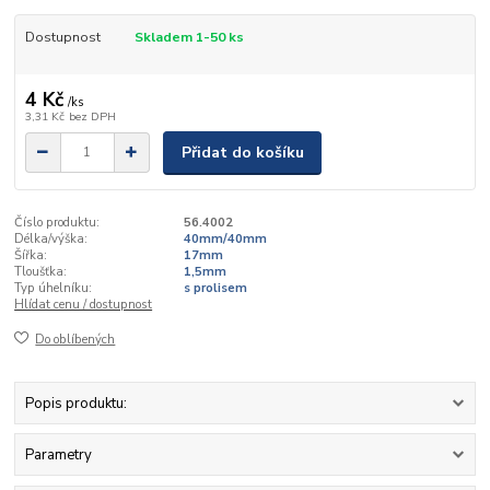
Dostupnost
Skladem 1-50 ks
4 Kč
/
ks
3,31 Kč
bez DPH
Přidat do košíku
Číslo produktu:
56.4002
Délka/výška:
40mm/40mm
Šířka:
17mm
Tloušťka:
1,5mm
Typ úhelníku:
s prolisem
Hlídat cenu / dostupnost
Do oblíbených
Popis produktu:
Parametry