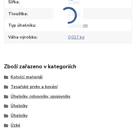
Šířka
17mm
Tloušťka
1,5mm
Typ úhelníku
s prolisem
Váha výrobku
0,017 kg
Zboží zařazeno v kategoriích
Kotvící materiál
Tesařské prvky a kování
Úhelníky, rohovníky, spojovníky
Úhelníky
Úhelníky
Úzké