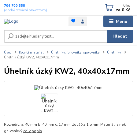
0
ks
704 700 558
za
0 Kč
(v době otevření provozovny)
Menu
Hledat
Úvod
Kotvící materiál
Úhelníky, rohovníky, spojovníky
Úhelníky
Úhelník úzký KW2, 40x40x17mm
Úhelník úzký KW2, 40x40x17mm
Rozměry: a: 40 mm b: 40 mm c: 17 mm tloušťka 1,5 mm Materiál: zinek
galvanický
celý popis