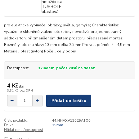
pro elektrické vypínače, obrázky, světla, garnýže; Charakteristika:
vyztužené skleněné vlákno; elektricky nevodivá; pro jednostranný
sádrokarton; při zmenšeném dutém prostoru; předsazená montáž
Rozměry: plocha hlavy 13 mm délka 25 mm Pro vrut průměr: 4 - 4,5 mm
Materiál: plast (nylon) Poče...
celý popis
Dostupnost
skladem, počet kusů na dotaz
4 Kč
/
ks
3,31 Kč
bez DPH
Přidat do košíku
Číslo produktu:
44.NHAXV13025A1O0
Délka:
25mm
Hlídat cenu / dostupnost