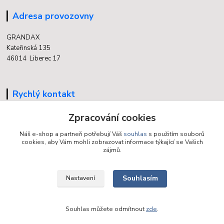
Adresa provozovny
GRANDAX
Kateřinská 135
46014 Liberec 17
Rychlý kontakt
704 700 558
Zpracování cookies
(v době otevření provozovny)
Náš e-shop a partneři potřebují Váš
souhlas
s použitím souborů
cookies, aby Vám mohli zobrazovat informace týkající se Vašich
info@grandax.cz
zájmů.
Souhlasím
Nastavení
Souhlas můžete odmítnout
zde
.
Vytvořeno na
Eshop-rychle.cz