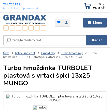
0
ks
704 700 558
za
0 Kč
(v době otevření provozovny)
Menu
Hledat
Úvod
Kotvící materiál
Hmoždinky
Turbo hmoždinky
Turbo
hmoždinka TURBOLET plastová s vrtací špicí 13x25 MUNGO
Turbo hmoždinka TURBOLET
plastová s vrtací špicí 13x25
MUNGO