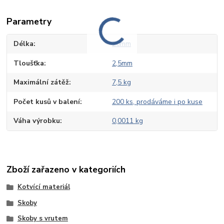
Parametry
Délka
20mm
Tloušťka
2,5mm
Maximální zátěž
7,5 kg
Počet kusů v balení
200 ks, prodáváme i po kuse
Váha výrobku
0,0011 kg
Zboží zařazeno v kategoriích
Kotvící materiál
Skoby
Skoby s vrutem