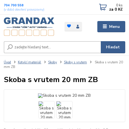
0
ks
704 700 558
za
0 Kč
(v době otevření provozovny)
Menu
Hledat
Úvod
Kotvící materiál
Skoby
Skoby s vrutem
Skoba s vrutem 20
mm ZB
Skoba s vrutem 20 mm ZB