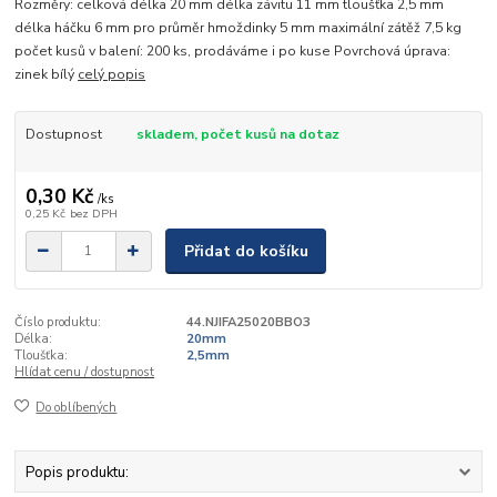
Rozměry: celková délka 20 mm délka závitu 11 mm tloušťka 2,5 mm
délka háčku 6 mm pro průměr hmoždinky 5 mm maximální zátěž 7,5 kg
počet kusů v balení: 200 ks, prodáváme i po kuse Povrchová úprava:
zinek bílý
celý popis
Dostupnost
skladem, počet kusů na dotaz
0,30 Kč
/
ks
0,25 Kč
bez DPH
Přidat do košíku
Číslo produktu:
44.NJIFA25020BBO3
Délka:
20mm
Tloušťka:
2,5mm
Hlídat cenu / dostupnost
Do oblíbených
Popis produktu: