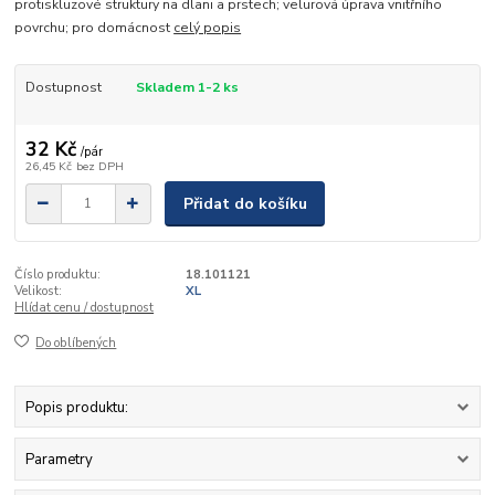
protiskluzové struktury na dlani a prstech; velurová úprava vnitřního
povrchu; pro domácnost
celý popis
Dostupnost
Skladem 1-2 ks
32 Kč
/
pár
26,45 Kč
bez DPH
Přidat do košíku
Číslo produktu:
18.101121
Velikost:
XL
Hlídat cenu / dostupnost
Do oblíbených
Popis produktu:
Parametry