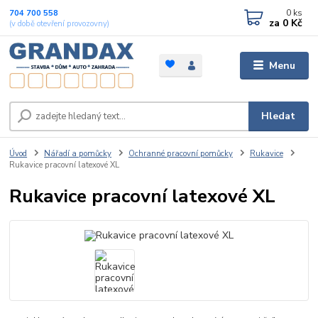
0
ks
704 700 558
za
0 Kč
(v době otevření provozovny)
Menu
Hledat
Úvod
Nářadí a pomůcky
Ochranné pracovní pomůcky
Rukavice
Rukavice pracovní latexové XL
Rukavice pracovní latexové XL