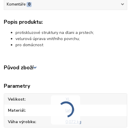
Komentáře
0
Popis produktu:
protiskluzové struktury na dlani a prstech;
velurová úprava vnitřního povrchu;
pro domácnost
Původ zboží
Parametry
Velikost
XL
Materiál
latex
Váha výrobku
0,072 kg