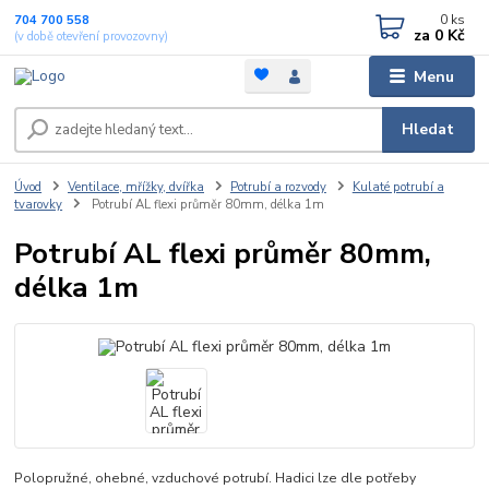
0
ks
704 700 558
za
0 Kč
(v době otevření provozovny)
Menu
Hledat
Úvod
Ventilace, mřížky, dvířka
Potrubí a rozvody
Kulaté potrubí a
tvarovky
Potrubí AL flexi průměr 80mm, délka 1m
Potrubí AL flexi průměr 80mm,
délka 1m
Polopružné, ohebné, vzduchové potrubí. Hadici lze dle potřeby