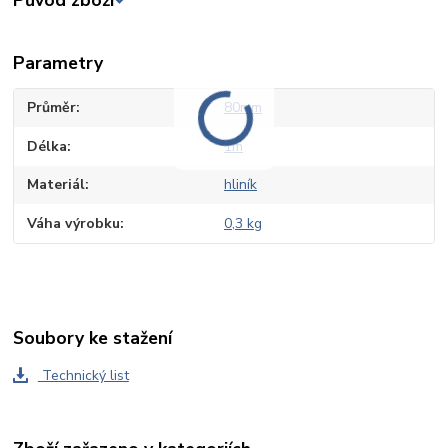
Původ zboží
Parametry
Průměr
80mm
Délka
1m
Materiál
hliník
Váha výrobku
0,3 kg
Soubory ke stažení
Technický list