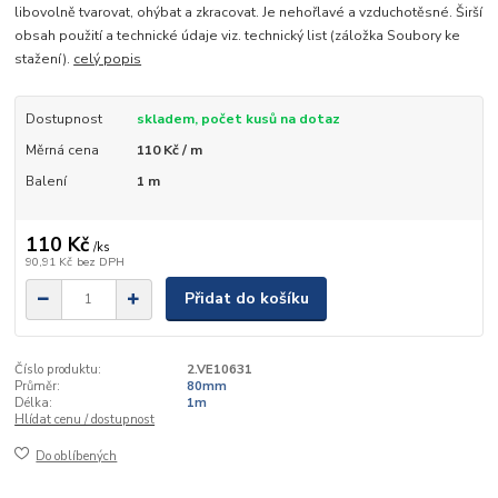
libovolně tvarovat, ohýbat a zkracovat. Je nehořlavé a vzduchotěsné. Širší
obsah použití a technické údaje viz. technický list (záložka Soubory ke
stažení).
celý popis
Dostupnost
skladem, počet kusů na dotaz
Měrná cena
110 Kč / m
Balení
1 m
110 Kč
/
ks
90,91 Kč
bez DPH
Přidat do košíku
Číslo produktu:
2.VE10631
Průměr:
80mm
Délka:
1m
Hlídat cenu / dostupnost
Do oblíbených