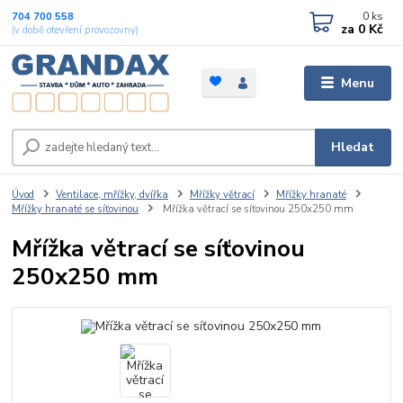
0
ks
704 700 558
za
0 Kč
(v době otevření provozovny)
Menu
Hledat
Úvod
Ventilace, mřížky, dvířka
Mřížky větrací
Mřížky hranaté
Mřížky hranaté se síťovinou
Mřížka větrací se síťovinou 250x250 mm
Mřížka větrací se síťovinou
250x250 mm