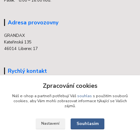
Pátek: 8:00 – 16:00 hod.
Adresa provozovny
GRANDAX
Kateřinská 135
46014 Liberec 17
Rychlý kontakt
Zpracování cookies
704 700 558
(v době otevření provozovny)
Náš e-shop a partneři potřebují Váš
souhlas
s použitím souborů
cookies, aby Vám mohli zobrazovat informace týkající se Vašich
info@grandax.cz
zájmů.
Souhlasím
Nastavení