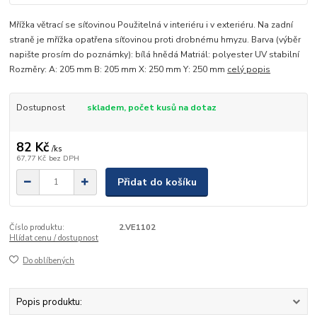
Mřížka větrací se síťovinou Použitelná v interiéru i v exteriéru. Na zadní
straně je mřížka opatřena síťovinou proti drobnému hmyzu. Barva (výběr
napište prosím do poznámky): bílá hnědá Matriál: polyester UV stabilní
Rozměry: A: 205 mm B: 205 mm X: 250 mm Y: 250 mm
celý popis
Dostupnost
skladem, počet kusů na dotaz
82 Kč
/
ks
67,77 Kč
bez DPH
Přidat do košíku
Číslo produktu:
2.VE1102
Hlídat cenu / dostupnost
Do oblíbených
Popis produktu: