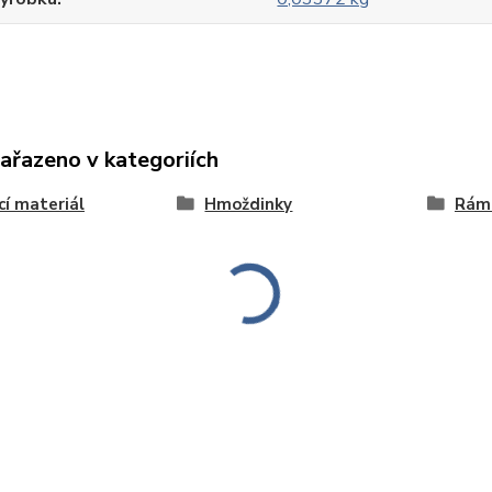
zařazeno v kategoriích
cí materiál
Hmoždinky
Rám