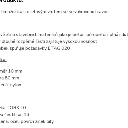
produktu:
 hmoždinka s ocelovým vrutem se šestihrannou hlavou.
 většinu stavebních materiálů jako je beton, pórobeton, plná i dut
y dlouhé rozpěrné části zajišťuje vysokou nosnost
obek splňuje požadavky ETAG 020
ka:
měr 10 mm
ka 80 mm
eriál nylon
žka TORX 40
va šestihran 13
eriál ocel, povrch zinek bílý