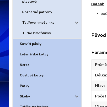
plastové
Balení:
Rozpěrné patrony
poč
Talířové hmoždinky
Turbo hmoždinky
Původ 
Kotvící pásky
Param
Lešenářské kotvy
Průmě
Nerez
Délka
Ocelové kotvy
Hlava
Patky
Počet 
Skoby
Váha 
Talířky na izolace