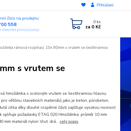
Přihlášení
nní číslo na prodejnu:
0
ks
700 558
za
0 Kč
ě otevření provozovny)
ždinka rámová rozpínací, 10x 80mm s vrutem se šestihrannou
0mm s vrutem se
vá hmoždinka s ocelovým vrutem se šestihrannou hlavou.
: pro většinu stavebních materiálů jako je beton, pórobeton,
dutá cihla díky dlouhé rozpěrné části zajišťuje vysokou nosnost
k splňuje požadavky ETAG 020 Hmoždinka: průměr 10 mm
80 mm materiál nylon Vrut: drá...
celý popis