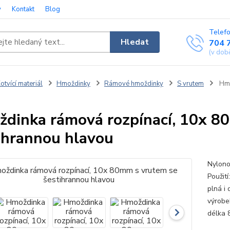
y
Kontakt
Blog
Telefo
Hledat
704 
(v dob
otvící materiál
Hmoždinky
Rámové hmoždinky
S vrutem
Hmo
dinka rámová rozpínací, 10x 8
ihrannou hlavou
Nylono
Použití
plná i 
výrobe
délka 