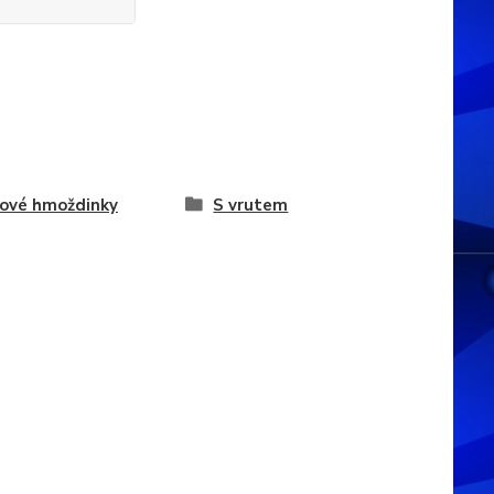
ové hmoždinky
S vrutem