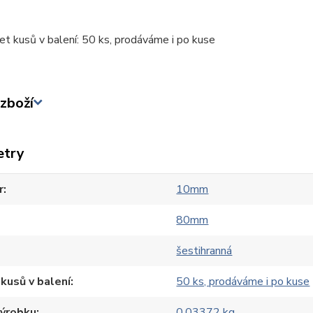
et kusů v balení: 50 ks, prodáváme i po kuse
zboží
etry
r
10mm
80mm
šestihranná
kusů v balení
50 ks, prodáváme i po kuse
výrobku
0,03372 kg