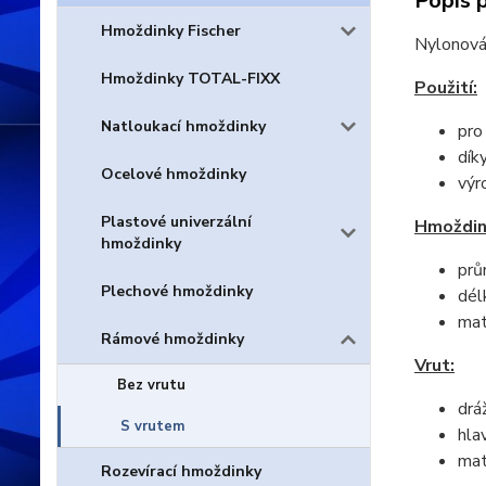
Popis 
Hmoždinky Fischer
Nylonová
Hmoždinky TOTAL-FIXX
Použití:
Natloukací hmoždinky
pro
dík
Ocelové hmoždinky
výr
Plastové univerzální
Hmoždin
hmoždinky
prů
Plechové hmoždinky
dél
mat
Rámové hmoždinky
Vrut:
Bez vrutu
drá
S vrutem
hla
mat
Rozevírací hmoždinky