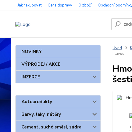
Jak nakupovat
Cena dopravy
O zboží
Obchodní podmínk
Úvod
K
NOVINKY
hlavou
VÝPRODEJ / AKCE
Hmož
šest
INZERCE
Autoprodukty
Barvy, laky, nátěry
Cement, suché směsi, sádra