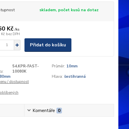
tupnost
skladem, počet kusů na dotaz
60 Kč
/
ks
 Kč
bez DPH
Přidat do košíku
54.KPR-FAST-
Průměr:
10mm
u:
10080K
80mm
Hlava:
šestihranná
cenu / dostupnost
oblíbených
Komentáře
0