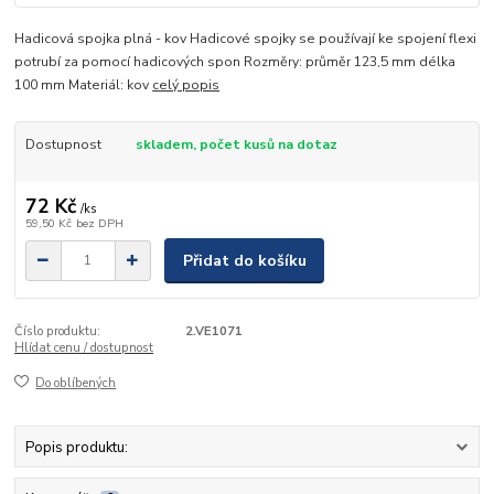
Hadicová spojka plná - kov Hadicové spojky se používají ke spojení flexi
potrubí za pomocí hadicových spon Rozměry: průměr 123,5 mm délka
100 mm Materiál: kov
celý popis
Dostupnost
skladem, počet kusů na dotaz
72 Kč
/
ks
59,50 Kč
bez DPH
Přidat do košíku
Číslo produktu:
2.VE1071
Hlídat cenu / dostupnost
Do oblíbených
Popis produktu: