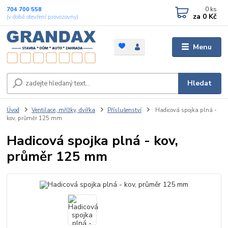
0
ks
704 700 558
za
0 Kč
(v době otevření provozovny)
Menu
Hledat
Úvod
Ventilace, mřížky, dvířka
Příslušenství
Hadicová spojka plná -
kov, průměr 125 mm
Hadicová spojka plná - kov,
průměr 125 mm