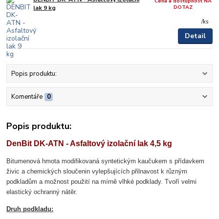
Cena a dostupnost NA
DOTAZ
lak 9 kg
/
ks
Detail
Popis produktu:
Komentáře
0
Popis produktu:
DenBit DK-ATN - Asfaltový izolační lak 4,5 kg
Bitumenová hmota modifikovaná syntetickým kaučukem s přídavkem
živic a chemických sloučenin vylepšujících přilnavost k různým
podkladům a možnost použití na mírně vlhké podklady. Tvoří velmi
elastický ochranný nátěr.
Druh podkladu: