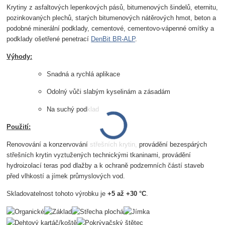
Krytiny z asfaltových lepenkových pásů, bitumenových šindelů, eternitu,
pozinkovaných plechů, starých bitumenových nátěrových hmot, beton a
podobné minerální podklady, cementové, cementovo-vápenné omítky a
podklady ošetřené penetrací
DenBit BR-ALP
.
Výhody:
Snadná a rychlá aplikace
Odolný vůči slabým kyselinám a zásadám
Na suchý podklad
Použití:
Renovování a konzervování střešních krytin, provádění bezespárých
střešních krytin vyztužených technickými tkaninami, provádění
hydroizolací teras pod dlažby a k ochraně podzemních částí staveb
před vlhkostí a jímek průmyslových vod.
Skladovatelnost tohoto výrobku je
+5 až +30 °C
.