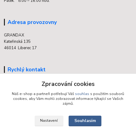
Pátek: 8:00 – 16:00 hod.
Adresa provozovny
GRANDAX
Kateřinská 135
46014 Liberec 17
Rychlý kontakt
Zpracování cookies
704 700 558
(v době otevření provozovny)
Náš e-shop a partneři potřebují Váš
souhlas
s použitím souborů
cookies, aby Vám mohli zobrazovat informace týkající se Vašich
info@grandax.cz
zájmů.
Souhlasím
Nastavení