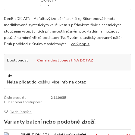
DenBit DK-ATN - Asfaltový izolační lak 4,5 kg Bitumenová hmota
modifikovaná syntetickým kaučukem s přídavkem živic a chemických
sloučenin vylepšujících přilnavost k různým podkladům a možnost
použití na mírně vlhké podklady. Tvoří velmi elastický ochranný nátěr.
Druh podkladu: Krytiny z asfaltových ...
celý popis
Dostupnost
Cena a dostupnost NA DOTAZ
/
ks
Nelze přidat do košíku, více info na dotaz
Číslo produktu:
2.11003BI
Hlídat cenu / dostupnost
Do oblíbených
Varianty balení nebo podobné zboží:
DENBIT DK-ATN - Asfaltový izolační