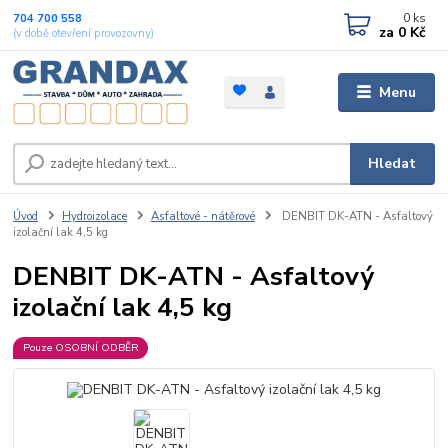
0
ks
704 700 558
za
0 Kč
(v době otevření provozovny)
Menu
Hledat
Úvod
Hydroizolace
Asfaltové - nátěrové
DENBIT DK-ATN - Asfaltový
izolační lak 4,5 kg
DENBIT DK-ATN - Asfaltový
izolační lak 4,5 kg
Pouze OSOBNÍ ODBĚR