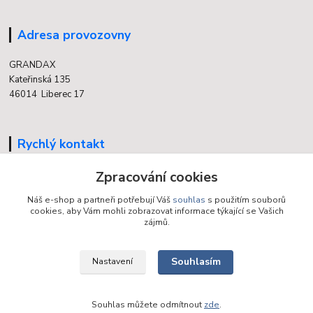
Adresa provozovny
GRANDAX
Kateřinská 135
46014 Liberec 17
Rychlý kontakt
Zpracování cookies
704 700 558
(v době otevření provozovny)
Náš e-shop a partneři potřebují Váš
souhlas
s použitím souborů
cookies, aby Vám mohli zobrazovat informace týkající se Vašich
info@grandax.cz
zájmů.
Souhlasím
Nastavení
Souhlas můžete odmítnout
zde
.