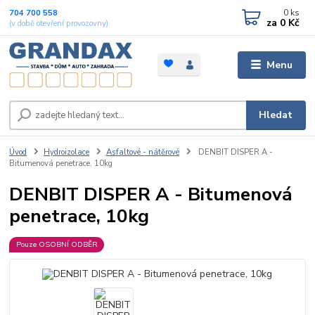
0
ks
704 700 558
za
0 Kč
(v době otevření provozovny)
Menu
Hledat
Úvod
Hydroizolace
Asfaltové - nátěrové
DENBIT DISPER A -
Bitumenová penetrace, 10kg
DENBIT DISPER A - Bitumenová
penetrace, 10kg
Pouze OSOBNÍ ODBĚR