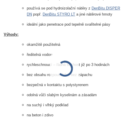
používá se pod hydroizolační nátěry z
DenBitu DISPER
DN
popř.
DenBitu STYRO LT
a jiné nátěrové hmoty
ideální jako penetrace pod tepelně svařitelné pásy
Výhody:
okamžitě použitelná
ředitelná vodou
rychleschnoucí – řádná suchost již po 3 hodinách
bez obsahu rozpouštědel, bez zápachu
bezpečná v kontaktu s polystyrenem
odolná vůči slabým kyselinám a zásadám
na suchý i vlhký podklad
na beton i zdivo