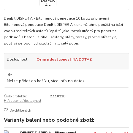
DenBit DISPER A - Bitumenová penetrace 10 kg Již připravená
Bitumenová penetrace DenBit DISPER A k okamžitému použití na bázi
vodou ředitelných asfaltů. Využití: jako roztok určený pro penetraci
podkladů z betonu a cihel, základy, stěny, terasy, ploché střechy aj
používá se pod hydroizolační n...
celý popis
Dostupnost
Cena a dostupnost NA DOTAZ
/
ks
Nelze přidat do košíku, více info na dotaz
Číslo produktu:
2.11022BI
Hlídat cenu / dostupnost
Do oblíbených
Varianty balení nebo podobné zboží:
DENBIT DISPER A - Bitumenová