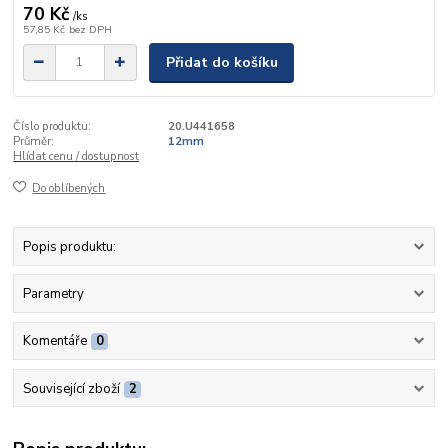
70 Kč
/
ks
57,85 Kč
bez DPH
Přidat do košíku
Číslo produktu:
20.U441658
Průměr:
12mm
Hlídat cenu / dostupnost
Do oblíbených
Popis produktu:
Parametry
Komentáře
0
Související zboží
2