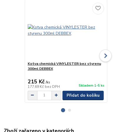
Kotva chemická VINYLESTER bez styrenu
Kotva chem
300ml DEBBEX
300ml DEBB
215 Kč
/
ks
Skladem 1-5 ks
177,69 Kč
bez DPH
/
ks
Přidat do košíku
Zboží zařazeno v kategoriích