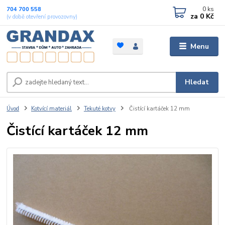
0
ks
704 700 558
za
0 Kč
(v době otevření provozovny)
Menu
Hledat
Úvod
Kotvící materiál
Tekuté kotvy
Čistící kartáček 12 mm
Čistící kartáček 12 mm