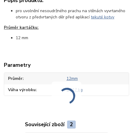
Popis produktu:
pro uvolnění nesoudržného prachu na stěnách vyvrtaného
otvoru z předvrtaných děr před aplikací
tekuté kotvy
Průměr kartáčku:
12 mm
Parametry
Průměr
12mm
Váha výrobku
0,017 kg
Související zboží
2