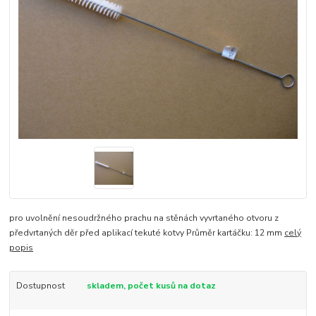
pro uvolnění nesoudržného prachu na stěnách vyvrtaného otvoru z
předvrtaných děr před aplikací tekuté kotvy Průměr kartáčku: 12 mm
celý
popis
Dostupnost
skladem, počet kusů na dotaz